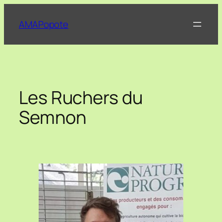
Aller
au
AMAPopote
contenu
Les Ruchers du
Semnon