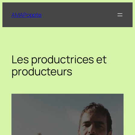
Aller
au
AMAPopote
contenu
Les productrices et
producteurs