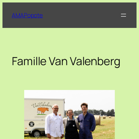
Aller
au
AMAPopote
contenu
Famille Van Valenberg