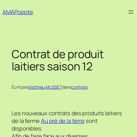
Aller
AMAPopote
au
contenu
Contrat de produit
laitiers saison 12
Écrit par
Matthieu MUSSET
dans
contrats
Les nouveaux contrats des produits laitiers
de la ferme
Au pré de la terre
sont
disponibles.
Afin de faire face aux diverses