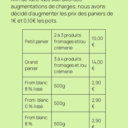
augmentations de charges, nous avons
décidé d’augmenter les prix des paniers de
1€ et 0,10€ les pots.
2 à 3 produits
10,00
Petit panier
fromages et/ou
€
crèmerie
3 à 4 produits
Grand
14,00
fromages et /ou
panier
€
crèmerie
From blanc
2,90
500g
8 % lissé
€
From. blanc
2,90
500g
0 % lissé
€
From blanc
2,90
8 %
500g
€