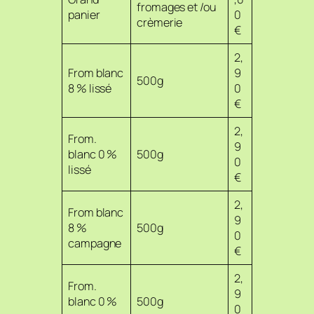
fromages et /ou
panier
0
crèmerie
€
2,
From blanc
9
500g
8 % lissé
0
€
2,
From.
9
blanc 0 %
500g
0
lissé
€
2,
From blanc
9
8 %
500g
0
campagne
€
2,
From.
9
blanc 0 %
500g
0