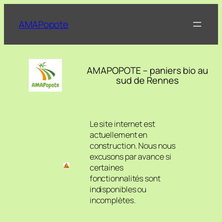
Aller
au
AMAPopote
contenu
AMAPOPOTE – paniers bio au
sud de Rennes
Le site internet est
actuellement en
construction. Nous nous
excusons par avance si
certaines
fonctionnalités sont
indisponibles ou
incomplètes.